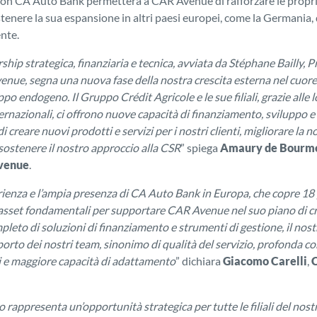
con CA Auto Bank permetterà a CAR Avenue di rafforzare le proprie
stenere la sua espansione in altri paesi europei, come la Germania
nte.
hip strategica, finanziaria e tecnica, avviata da Stéphane Bailly, P
ue, segna una nuova fase della nostra crescita esterna nel cuore
ppo endogeno. Il Gruppo Crédit Agricole e le sue filiali, grazie alle 
rnazionali, ci offrono nuove capacità di finanziamento, sviluppo e
 creare nuovi prodotti e servizi per i nostri clienti, migliorare la n
sostenere il nostro approccio alla CSR
” spiega
Amaury de Bourmo
venue
.
ienza e l’ampia presenza di CA Auto Bank in Europa, che copre 18 
sset fondamentali per supportare CAR Avenue nel suo piano di cre
leto di soluzioni di finanziamento e strumenti di gestione, il nos
orto dei nostri team, sinonimo di qualità del servizio, profonda c
i e maggiore capacità di adattamento
” dichiara
Giacomo Carelli
,
rappresenta un’opportunità strategica per tutte le filiali del nost