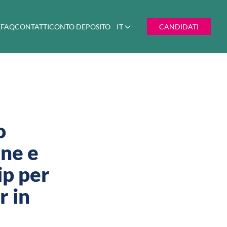
E
FAQ
CONTATTI
CONTO DEPOSITO
IT
CANDIDATI
o
ine e
ip per
r in