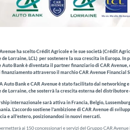
Avenue ha scelto Crédit Agricole e le sue società (Crédit Agri
 de Lorraine, LCL) per sostenere la sua crescita in Europa. In p
e Auto Bank è diventata il partner finanziario di CAR Avenue, 
di finanziamento attraverso il marchio CAR Avenue Financial S
CA Auto Bank e CAR Avenue è stato facilitato dal networking e 
 de Lorraine, che sosterrà la crescita esterna del distributore
ship internazionale sarà attiva in Francia, Belgio, Lussemburg
mania. L’accordo sostiene l’ambizione di CAR Avenue di svilupp
ncia e all’estero, posizionandosi in nuovi mercati.
permetterà ai 150 concessionari e servizi del Gruppo CAR Avenue i