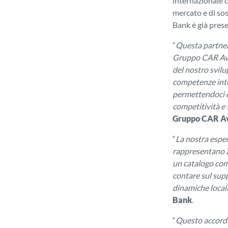
internazionale 
mercato e di so
Bank è già prese
“
Questa partners
Gruppo CAR Aven
del nostro svilu
competenze inte
permettendoci di
competitività e 
Gruppo CAR A
“
La nostra esper
rappresentano a
un catalogo comp
contare sul supp
dinamiche local
Bank
.
“
Questo accordo 