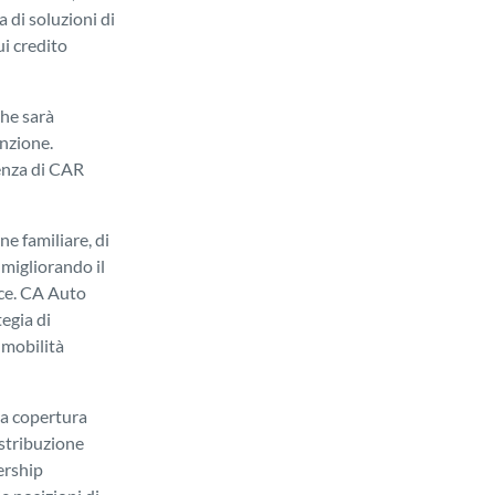
 di soluzioni di
ui credito
che sarà
nzione.
senza di CAR
e familiare, di
 migliorando il
sce. CA Auto
egia di
 mobilità
ua copertura
istribuzione
ership