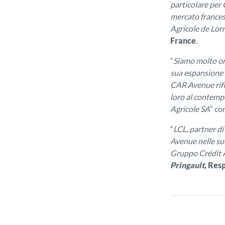
particolare per
mercato francese
Agricole de Lor
France
.
“
Siamo molto org
sua espansione 
CAR Avenue rifl
loro al contempo
Agricole SA
” c
“
LCL, partner di
Avenue nelle sue
Gruppo Crédit Ag
Pringault
, Res