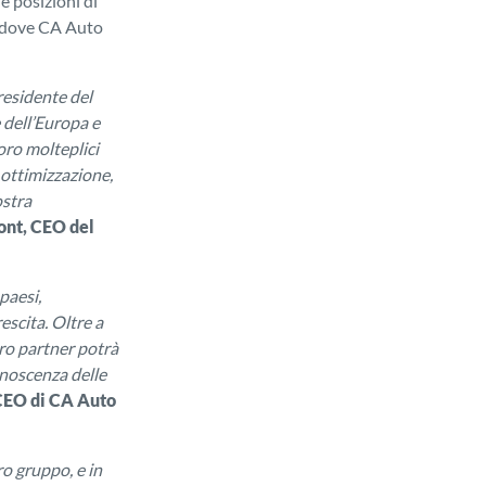
 posizioni di
, dove CA Auto
residente del
 dell’Europa e
loro molteplici
 ottimizzazione,
ostra
nt, CEO del
paesi,
scita. Oltre a
tro partner potrà
onoscenza delle
CEO
di CA Auto
ro gruppo, e in