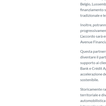
Belgio, Lussembu
finanziamento so
tradizionale e le
Inoltre, potranno
progressivament
L’accordo sarà 
Avenue Financia
Questa partners
diventare il part
supporto ai clie
Bank e Crédit A
accelerazione d
sostenibile.
Storicamente ra
territoriale e di
automobilistica 