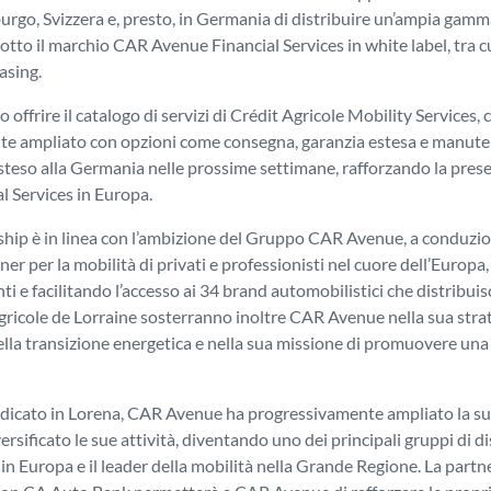
rgo, Svizzera e, presto, in Germania di distribuire un’ampia gamma
tto il marchio CAR Avenue Financial Services in white label, tra c
asing.
 offrire il catalogo di servizi di Crédit Agricole Mobility Services, 
e ampliato con opzioni come consegna, garanzia estesa e manute
esteso alla Germania nelle prossime settimane, rafforzando la pre
l Services in Europa.
hip è in linea con l’ambizione del Gruppo CAR Avenue, a conduzion
ner per la mobilità di privati e professionisti nel cuore dell’Europa,
nti e facilitando l’accesso ai 34 brand automobilistici che distribui
gricole de Lorraine sosterranno inoltre CAR Avenue nella sua strat
ella transizione energetica e nella sua missione di promuovere una
dicato in Lorena, CAR Avenue ha progressivamente ampliato la s
versificato le sue attività, diventando uno dei principali gruppi di d
in Europa e il leader della mobilità nella Grande Regione. La partn