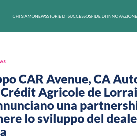
CHI SIAMO
NEWS
STORIE DI SUCCESSO
SFIDE DI INNOVAZION
ews
uppo CAR Avenue, CA Aut
Crédit Agricole de Lorra
nnunciano una partnersh
ere lo sviluppo del deale
pa