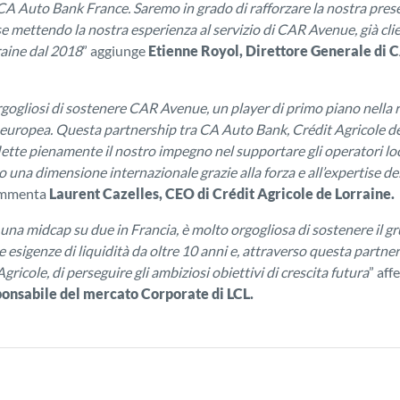
 CA Auto Bank France. Saremo in grado di rafforzare la nostra pres
 mettendo la nostra esperienza al servizio di CAR Avenue, già clie
raine dal 2018
” aggiunge
Etienne Royol, Direttore Generale di 
ogliosi di sostenere CAR Avenue, un player di primo piano nella r
europea. Questa partnership tra CA Auto Bank, Crédit Agricole de
ette pienamente il nostro impegno nel supportare gli operatori loc
 una dimensione internazionale grazie alla forza e all’expertise d
ommenta
Laurent Cazelles, CEO di Crédit Agricole de Lorraine.
 una midcap su due in Francia, è molto orgogliosa di sostenere il 
 esigenze di liquidità da oltre 10 anni e, attraverso questa partner
ricole, di perseguire gli ambiziosi obiettivi di crescita futura
” af
ponsabile del mercato Corporate di LCL.