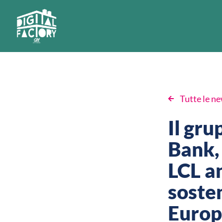
Tutte le n
Il gr
Bank, 
LCL a
sosten
Euro