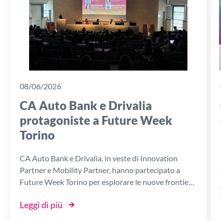
08/06/2026
CA Auto Bank e Drivalia
protagoniste a Future Week
Torino
CA Auto Bank e Drivalia, in veste di Innovation
Partner e Mobility Partner, hanno partecipato a
Future Week Torino per esplorare le nuove frontiere
della tecnologia e dell'impresa. Al centro della
Leggi di più
presenza del Gruppo c'è il lavoro della Digital
Factory, la piattaforma di Open Innovation che, in