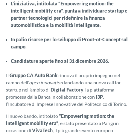
L’iniziativa, intitolata “Empowering motion: the
intelligent mobility era”, punta a individuare startup e
partner tecnologici per ridefinire la finanza
automobilistica e la mobilità intelligente.
In palio risorse per lo sviluppo di Proof-of-Concept sul
campo.
Candidature aperte fino al 31 dicembre 2026.
Il
Gruppo CA Auto Bank
rinnova il proprio impegno nel
campo dell’
open innovation
lanciando una nuova call for
startup nell’ambito di
Digital Factory
, la piattaforma
promossa dalla Banca in collaborazione con
I3P
,
l’Incubatore di Imprese Innovative del Politecnico di Torino.
Il nuovo bando, intitolato
“Empowering motion: the
intelligent mobility era”
, è stato presentato a Parigi in
occasione di
VivaTech
, il più grande evento europeo