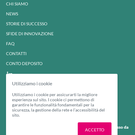
CHI SIAMO
NEWS
STORIE DI SUCCESSO
SFIDE DI INNOVAZIONE
FAQ
CONTATTI
CONTO DEPOSITO
Utilizziamo i cookie
Cookie Policy
Privacy Policy
Utilizziamo i cookie per assicurarti la migliore
esperienza sul sito. I cookie ci permettono di
garantire le funzionalità fondamentali per la
sicurezza, la gestione della rete e l’accessibilità del
sito.
Digital Factory è il programma di Open Innovation promosso da
Maggiori informazioni
ACCETTO
CA Auto Bank in collaborazione con I3P.